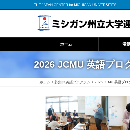
コ
ナ
THE JAPAN CENTER for MICHIGAN UNIVERSITIES
ン
ビ
テ
ゲ
ン
ー
ツ
シ
へ
ョ
ス
ン
ホーム
活
キ
に
ッ
移
プ
動
2026 JCMU 英語
ホーム
募集中 英語プログラム
2026 JCMU 英語