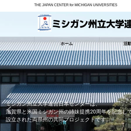
コ
ナ
THE JAPAN CENTER for MICHIGAN UNIVERSITIES
ン
ビ
テ
ゲ
ン
ー
ツ
シ
へ
ョ
ス
ン
ホーム
活
キ
に
ッ
移
プ
動
ミシガン州立大学連合日本センターは、
滋賀県と米国ミシガン州の姉妹提携20周年を記念し
設立された両県州の共同プロジェクトです。