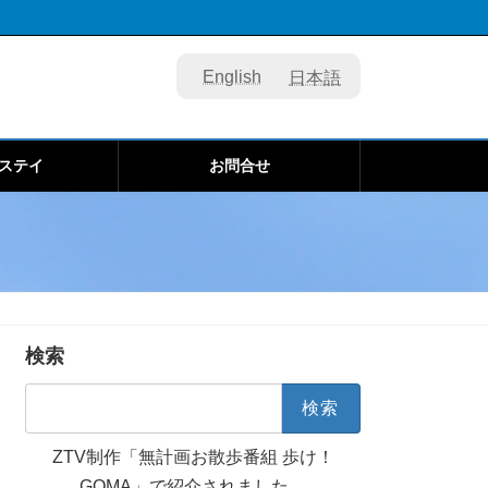
English
日本語
ステイ
お問合せ
検索
検
索:
ZTV制作
「無計画お散歩番組
歩け！
GOMA」
で紹介されました。