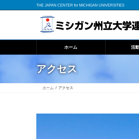
コ
ナ
THE JAPAN CENTER for MICHIGAN UNIVERSITIES
ン
ビ
テ
ゲ
ン
ー
ツ
シ
へ
ョ
ス
ン
ホーム
活
キ
に
ッ
移
プ
動
アクセス
ホーム
アクセス