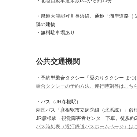
・北陸自動車道米原I.C.から約15分
・県道大津能登川長浜線、通称「湖岸道路（
隣の建物
・無料駐車場あり
公共交通機関
・予約型乗合タクシー「愛のりタクシー まつ
乗合タクシーの予約方法、運行時刻等はこち
・バス（JR彦根駅）
湖国バス「彦根駅市立病院線（北系統）」彦
JR彦根駅→視覚障害者センター下車。徒歩約2
バス時刻表（近江鉄道バスホームページ）は